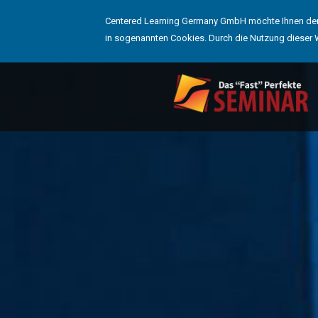
Centered Learning Germany GmbH möchte Ihnen den 
in sogenannten Cookies. Durch die Nutzung dieser 