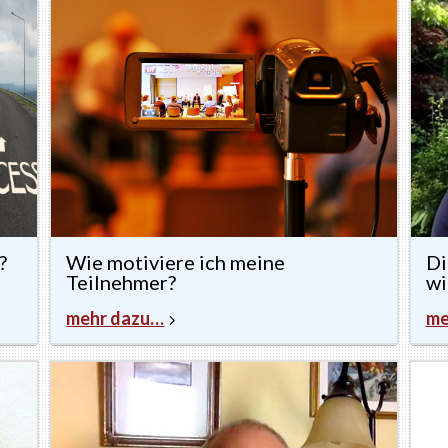
?
Wie motiviere ich meine
Di
Teilnehmer?
wi
mehr dazu…
me