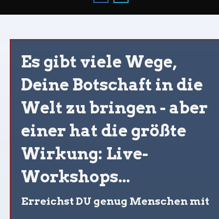
Über
Feedbacks
Es gibt viele Wege,
Deine Botschaft in die
Produkte
Welt zu bringen - aber
Blog
einer hat die größte
Kontakt
Wirkung: Live-
Workshops...
Erreichst DU genug Menschen mit