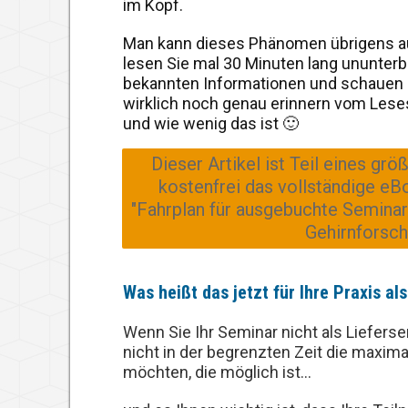
im Kopf.
Man kann dieses Phänomen übrigens au
lesen Sie mal 30 Minuten lang ununter
bekannten Informationen und schauen d
wirklich noch genau erinnern vom Leses
und wie wenig das ist 🙂
Dieser Artikel ist Teil eines gr
kostenfrei das vollständige e
"Fahrplan für ausgebuchte Seminar
Gehirnforschu
Was heißt das jetzt für Ihre Praxis als
​Wenn Sie Ihr Seminar nicht als Liefers
nicht in der begrenzten Zeit die maxi
möchten, die möglich ist...