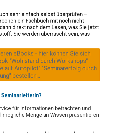
ch sehr einfach selbst überprüfen –
brochen ein Fachbuch mit noch nicht
ann direkt nach dem Lesen, was Sie jetzt
toff. Sie werden überrascht sein, was
ößeren eBooks - hier können Sie sich
Book "Wohlstand durch Workshops"
e auf Autopilot" "Seminarerfolg durch
ng" bestellen...
 SeminarleiterIn?​
ervice für Informationen betrachten und
mal mögliche Menge an Wissen präsentieren