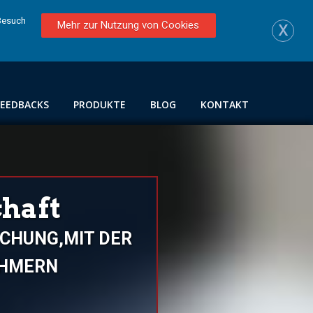
 Besuch
x
Mehr zur Nutzung von Cookies
FEEDBACKS
PRODUKTE
BLOG
KONTAKT
haft
SCHUNG,MIT DER
MERN E